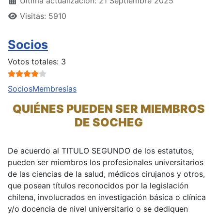
Última actualización: 21 Septiembre 2025
Visitas: 5910
Socios
Ratio:
4
/
5
Votos totales: 3
Socios
Membresías
QUIÉNES PUEDEN SER MIEMBROS
DE SOCHEG
De acuerdo al TITULO SEGUNDO de los estatutos,
pueden ser miembros los profesionales universitarios
de las ciencias de la salud, médicos cirujanos y otros,
que posean títulos reconocidos por la legislación
chilena, involucrados en investigación básica o clínica
y/o docencia de nivel universitario o se dediquen