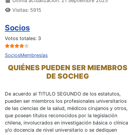
Última actualización: 21 Septiembre 2025
Visitas: 5915
Socios
Ratio:
4
/
5
Votos totales: 3
Socios
Membresías
QUIÉNES PUEDEN SER MIEMBROS
DE SOCHEG
De acuerdo al TITULO SEGUNDO de los estatutos,
pueden ser miembros los profesionales universitarios
de las ciencias de la salud, médicos cirujanos y otros,
que posean títulos reconocidos por la legislación
chilena, involucrados en investigación básica o clínica
y/o docencia de nivel universitario o se dediquen