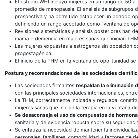
El estudio WHI incluyó mujeres en un rango de 50 a
promedio de menopausia. El análisis de subgrupos 
prospectiva y ha permitido establecer un período óp
definiendo un rango aceptado como “ventana de opo
Revisiones sistemáticas y análisis posteriores han d
mama o demencia en mujeres sanas que inician THM
Las mujeres expuestas a estrógenos sin oposición c
progestagénica.
El inicio de la THM en la ventana de oportunidad se
Postura y recomendaciones de las sociedades científic
Las sociedades firmantes
respaldan la eliminación 
con las principales sociedades internacionales, ent
La THM, correctamente indicada y regulada, constituy
mujeres sanas que inician la terapia en la ventana de
Se desaconseja el uso de compuestos de hormonas
sanitaria y de evidencia robusta sobre su seguridad 
Se enfatiza la necesidad de mantener la individualiz
personales, familiares, comorbilidad y factores de ri