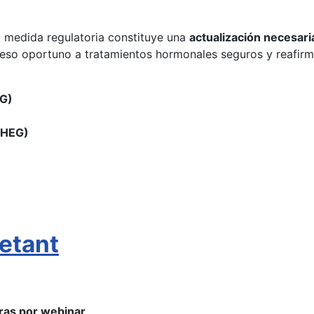
a medida regulatoria constituye una
actualización necesari
so oportuno a tratamientos hormonales seguros y reafirma 
OG)
CHEG)
etant
ras por webinar