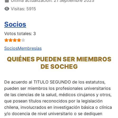
Última actualización: 21 Septiembre 2025
Visitas: 5915
Socios
Ratio:
4
/
5
Votos totales: 3
Socios
Membresías
QUIÉNES PUEDEN SER MIEMBROS
DE SOCHEG
De acuerdo al TITULO SEGUNDO de los estatutos,
pueden ser miembros los profesionales universitarios
de las ciencias de la salud, médicos cirujanos y otros,
que posean títulos reconocidos por la legislación
chilena, involucrados en investigación básica o clínica
y/o docencia de nivel universitario o se dediquen