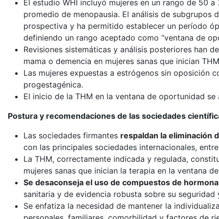
El estudio WHI incluyó mujeres en un rango de 50 a
promedio de menopausia. El análisis de subgrupos 
prospectiva y ha permitido establecer un período óp
definiendo un rango aceptado como “ventana de opo
Revisiones sistemáticas y análisis posteriores han d
mama o demencia en mujeres sanas que inician THM
Las mujeres expuestas a estrógenos sin oposición c
progestagénica.
El inicio de la THM en la ventana de oportunidad se
Postura y recomendaciones de las sociedades científic
Las sociedades firmantes
respaldan la eliminación 
con las principales sociedades internacionales, ent
La THM, correctamente indicada y regulada, constituy
mujeres sanas que inician la terapia en la ventana de
Se desaconseja el uso de compuestos de hormonas
sanitaria y de evidencia robusta sobre su seguridad 
Se enfatiza la necesidad de mantener la individualiz
personales, familiares, comorbilidad y factores de ri