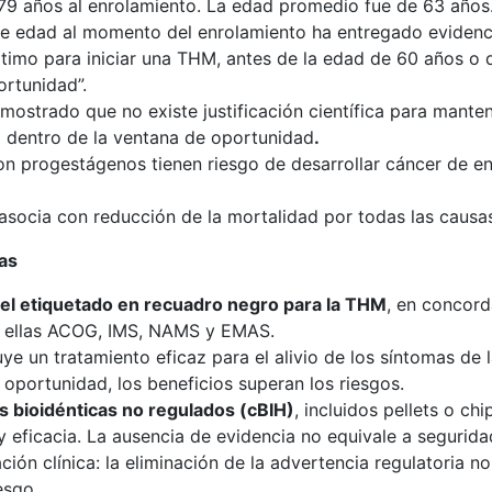
 79 años al enrolamiento. La edad promedio fue de 63 año
de edad al momento del enrolamiento ha entregado evidenc
timo para iniciar una THM, antes de la edad de 60 años o d
rtunidad”.
emostrado que no existe justificación científica para mante
 dentro de la ventana de oportunidad
.
on progestágenos tienen riesgo de desarrollar cáncer de e
 asocia con reducción de la mortalidad por todas las causa
as
del etiquetado en recuadro negro para la THM
, en concord
re ellas ACOG, IMS, NAMS y EMAS.
e un tratamiento eficaz para el alivio de los síntomas de 
 oportunidad, los beneficios superan los riesgos.
 bioidénticas no regulados (cBIH)
, incluidos pellets o ch
y eficacia. La ausencia de evidencia no equivale a segurida
ación clínica: la eliminación de la advertencia regulatoria 
esgo.