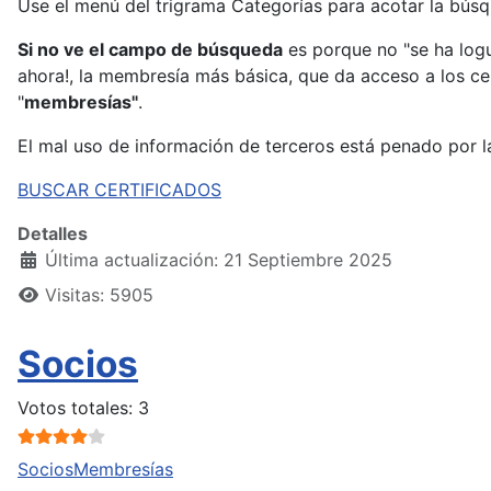
Use el menú del trigrama Categorías para acotar la búsq
Si no ve el campo de búsqueda
es porque no "se ha logu
ahora!, la membresía más básica, que da acceso a los ce
"
membresías"
.
El mal uso de información de terceros está penado por la
BUSCAR CERTIFICADOS
Detalles
Última actualización: 21 Septiembre 2025
Visitas: 5905
Socios
Ratio:
4
/
5
Votos totales: 3
Socios
Membresías