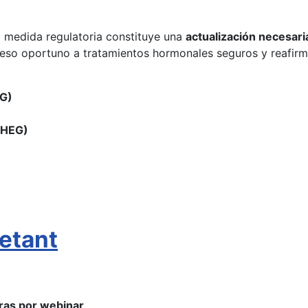
a medida regulatoria constituye una
actualización necesari
so oportuno a tratamientos hormonales seguros y reafirma 
OG)
CHEG)
etant
ras por webinar