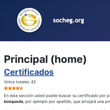
Seleccione su idioma
Principal (home)
Certificados
Ratio:
4.5
/
5
Votos totales: 42
En esta sección usted puede buscar su certificado por 
búsqueda
, por ejemplo por apellido, que arrojará una pr