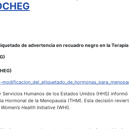
SOCHEG
etiquetado de advertencia en recuadro negro en la Terap
OG)
CHEG)
re-modificacion_del_etiquetado_de_hormonas_para_menopau
y Servicios Humanos de los Estados Unidos (HHS) informó 
pia Hormonal de la Menopausia (THM). Esta decisión revie
o
Women’s Health Initiative
(WHI).