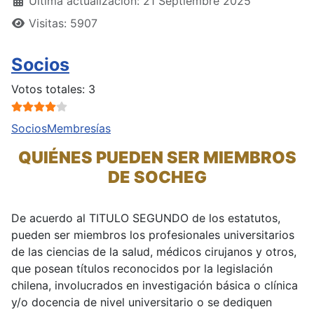
Última actualización: 21 Septiembre 2025
Visitas: 5907
Socios
Ratio:
4
/
5
Votos totales: 3
Socios
Membresías
QUIÉNES PUEDEN SER MIEMBROS
DE SOCHEG
De acuerdo al TITULO SEGUNDO de los estatutos,
pueden ser miembros los profesionales universitarios
de las ciencias de la salud, médicos cirujanos y otros,
que posean títulos reconocidos por la legislación
chilena, involucrados en investigación básica o clínica
y/o docencia de nivel universitario o se dediquen