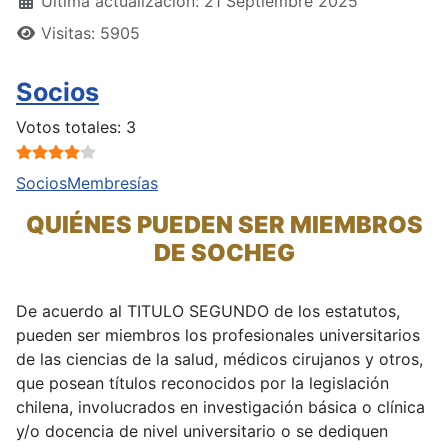
Última actualización: 21 Septiembre 2025
Visitas: 5905
Socios
Ratio:
4
/
5
Votos totales: 3
Socios
Membresías
QUIÉNES PUEDEN SER MIEMBROS
DE SOCHEG
De acuerdo al TITULO SEGUNDO de los estatutos,
pueden ser miembros los profesionales universitarios
de las ciencias de la salud, médicos cirujanos y otros,
que posean títulos reconocidos por la legislación
chilena, involucrados en investigación básica o clínica
y/o docencia de nivel universitario o se dediquen