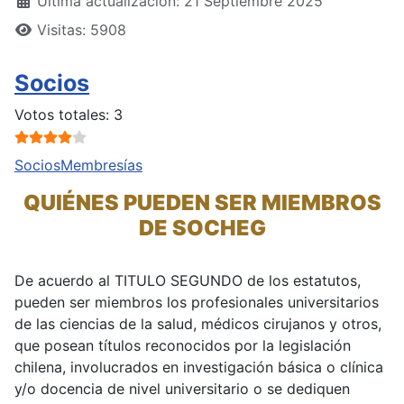
Última actualización: 21 Septiembre 2025
Visitas: 5908
Socios
Ratio:
4
/
5
Votos totales: 3
Socios
Membresías
QUIÉNES PUEDEN SER MIEMBROS
DE SOCHEG
De acuerdo al TITULO SEGUNDO de los estatutos,
pueden ser miembros los profesionales universitarios
de las ciencias de la salud, médicos cirujanos y otros,
que posean títulos reconocidos por la legislación
chilena, involucrados en investigación básica o clínica
y/o docencia de nivel universitario o se dediquen