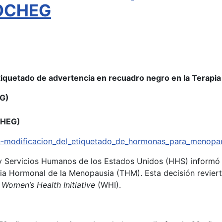
SOCHEG
etiquetado de advertencia en recuadro negro en la Terap
OG)
CHEG)
re-modificacion_del_etiquetado_de_hormonas_para_menopau
y Servicios Humanos de los Estados Unidos (HHS) informó 
pia Hormonal de la Menopausia (THM). Esta decisión revie
o
Women’s Health Initiative
(WHI).