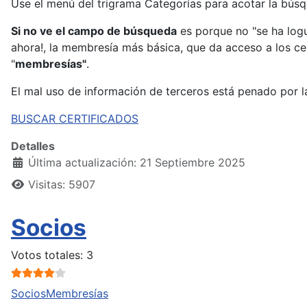
Use el menú del trigrama Categorías para acotar la búsq
Si no ve el campo de búsqueda
es porque no "se ha logu
ahora!, la membresía más básica, que da acceso a los ce
"
membresías"
.
El mal uso de información de terceros está penado por la
BUSCAR CERTIFICADOS
Detalles
Última actualización: 21 Septiembre 2025
Visitas: 5907
Socios
Ratio:
4
/
5
Votos totales: 3
Socios
Membresías