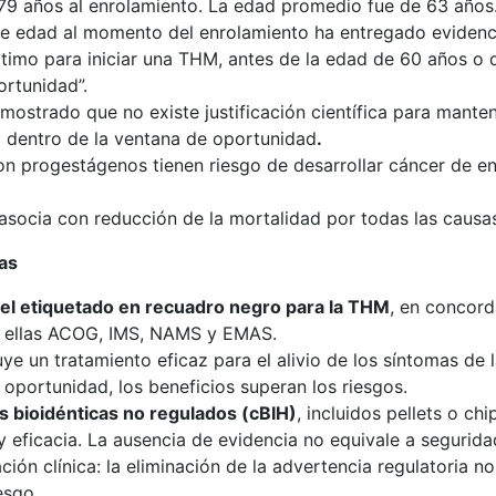
 79 años al enrolamiento. La edad promedio fue de 63 año
de edad al momento del enrolamiento ha entregado evidenc
timo para iniciar una THM, antes de la edad de 60 años o d
rtunidad”.
emostrado que no existe justificación científica para mante
 dentro de la ventana de oportunidad
.
on progestágenos tienen riesgo de desarrollar cáncer de e
 asocia con reducción de la mortalidad por todas las causa
as
del etiquetado en recuadro negro para la THM
, en concord
re ellas ACOG, IMS, NAMS y EMAS.
e un tratamiento eficaz para el alivio de los síntomas de 
 oportunidad, los beneficios superan los riesgos.
 bioidénticas no regulados (cBIH)
, incluidos pellets o ch
y eficacia. La ausencia de evidencia no equivale a segurida
ación clínica: la eliminación de la advertencia regulatoria 
esgo.