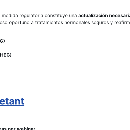
a medida regulatoria constituye una
actualización necesari
so oportuno a tratamientos hormonales seguros y reafirma 
OG)
CHEG)
etant
ras por webinar