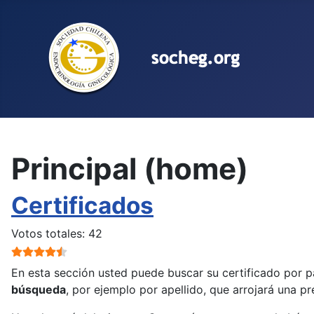
Seleccione su idioma
Principal (home)
Certificados
Ratio:
4.5
/
5
Votos totales: 42
En esta sección usted puede buscar su certificado por 
búsqueda
, por ejemplo por apellido, que arrojará una pr