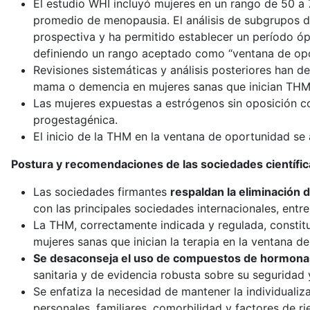
El estudio WHI incluyó mujeres en un rango de 50 a
promedio de menopausia. El análisis de subgrupos 
prospectiva y ha permitido establecer un período óp
definiendo un rango aceptado como “ventana de opo
Revisiones sistemáticas y análisis posteriores han d
mama o demencia en mujeres sanas que inician THM
Las mujeres expuestas a estrógenos sin oposición c
progestagénica.
El inicio de la THM en la ventana de oportunidad se
Postura y recomendaciones de las sociedades científic
Las sociedades firmantes
respaldan la eliminación 
con las principales sociedades internacionales, ent
La THM, correctamente indicada y regulada, constituy
mujeres sanas que inician la terapia en la ventana de
Se desaconseja el uso de compuestos de hormonas
sanitaria y de evidencia robusta sobre su seguridad 
Se enfatiza la necesidad de mantener la individualiz
personales, familiares, comorbilidad y factores de ri