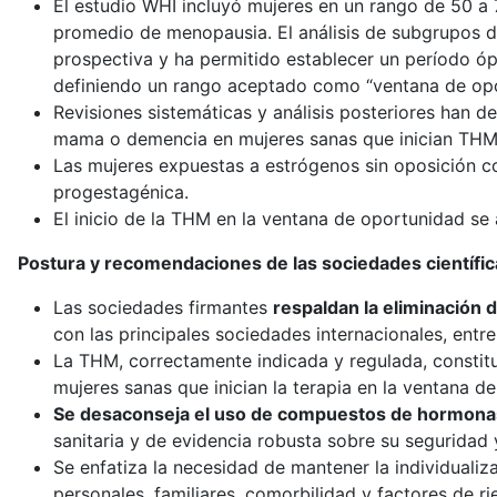
El estudio WHI incluyó mujeres en un rango de 50 a
promedio de menopausia. El análisis de subgrupos 
prospectiva y ha permitido establecer un período óp
definiendo un rango aceptado como “ventana de opo
Revisiones sistemáticas y análisis posteriores han d
mama o demencia en mujeres sanas que inician THM
Las mujeres expuestas a estrógenos sin oposición c
progestagénica.
El inicio de la THM en la ventana de oportunidad se
Postura y recomendaciones de las sociedades científic
Las sociedades firmantes
respaldan la eliminación 
con las principales sociedades internacionales, ent
La THM, correctamente indicada y regulada, constituy
mujeres sanas que inician la terapia en la ventana de
Se desaconseja el uso de compuestos de hormonas
sanitaria y de evidencia robusta sobre su seguridad 
Se enfatiza la necesidad de mantener la individualiz
personales, familiares, comorbilidad y factores de ri