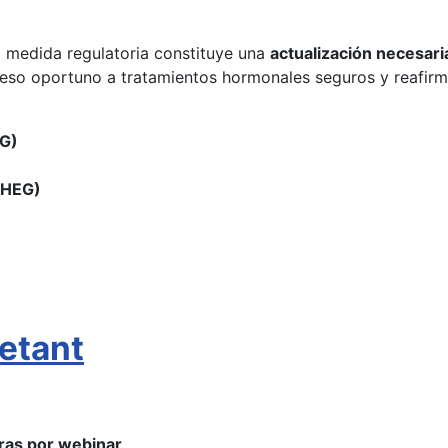
a medida regulatoria constituye una
actualización necesari
so oportuno a tratamientos hormonales seguros y reafirma 
OG)
CHEG)
etant
ras por webinar