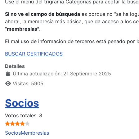
Use el menú del trigrama Categorías para acotar la búsq
Si no ve el campo de búsqueda
es porque no "se ha logu
ahora!, la membresía más básica, que da acceso a los ce
"
membresías"
.
El mal uso de información de terceros está penado por la
BUSCAR CERTIFICADOS
Detalles
Última actualización: 21 Septiembre 2025
Visitas: 5905
Socios
Ratio:
4
/
5
Votos totales: 3
Socios
Membresías