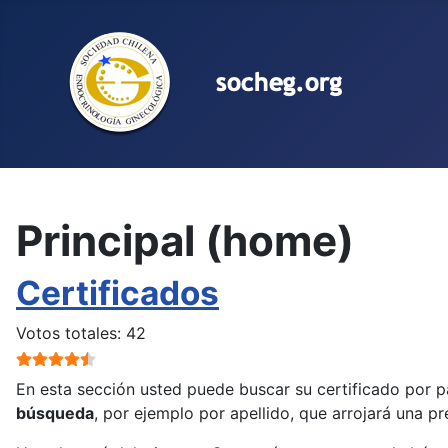
Seleccione su idioma
Principal (home)
Certificados
Ratio:
4.5
/
5
Votos totales: 42
En esta sección usted puede buscar su certificado por 
búsqueda
, por ejemplo por apellido, que arrojará una pr