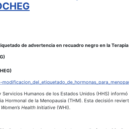
SOCHEG
etiquetado de advertencia en recuadro negro en la Terap
OG)
CHEG)
re-modificacion_del_etiquetado_de_hormonas_para_menopau
y Servicios Humanos de los Estados Unidos (HHS) informó 
pia Hormonal de la Menopausia (THM). Esta decisión revie
o
Women’s Health Initiative
(WHI).