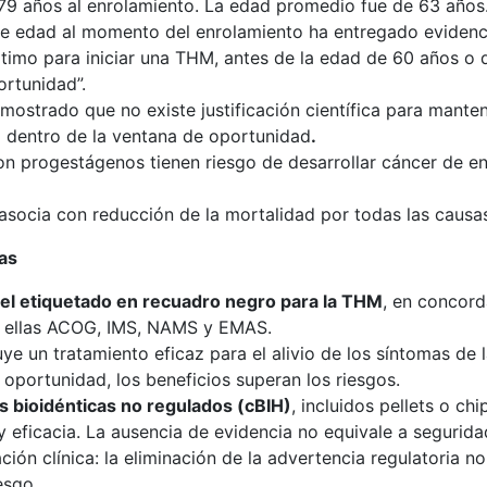
 79 años al enrolamiento. La edad promedio fue de 63 año
de edad al momento del enrolamiento ha entregado evidenc
timo para iniciar una THM, antes de la edad de 60 años o d
rtunidad”.
emostrado que no existe justificación científica para mante
 dentro de la ventana de oportunidad
.
on progestágenos tienen riesgo de desarrollar cáncer de e
 asocia con reducción de la mortalidad por todas las causa
as
del etiquetado en recuadro negro para la THM
, en concord
re ellas ACOG, IMS, NAMS y EMAS.
e un tratamiento eficaz para el alivio de los síntomas de 
 oportunidad, los beneficios superan los riesgos.
 bioidénticas no regulados (cBIH)
, incluidos pellets o ch
y eficacia. La ausencia de evidencia no equivale a segurida
ación clínica: la eliminación de la advertencia regulatoria 
esgo.