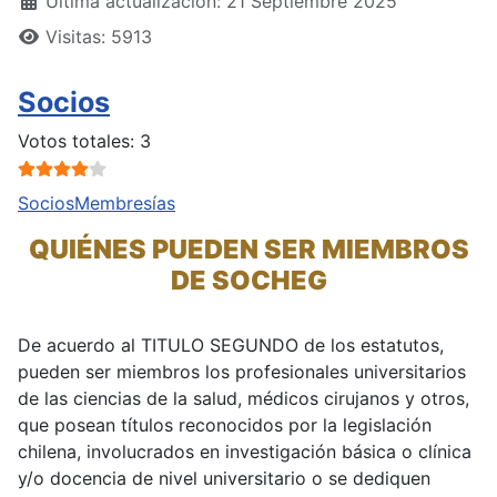
Última actualización: 21 Septiembre 2025
Visitas: 5913
Socios
Ratio:
4
/
5
Votos totales: 3
Socios
Membresías
QUIÉNES PUEDEN SER MIEMBROS
DE SOCHEG
De acuerdo al TITULO SEGUNDO de los estatutos,
pueden ser miembros los profesionales universitarios
de las ciencias de la salud, médicos cirujanos y otros,
que posean títulos reconocidos por la legislación
chilena, involucrados en investigación básica o clínica
y/o docencia de nivel universitario o se dediquen