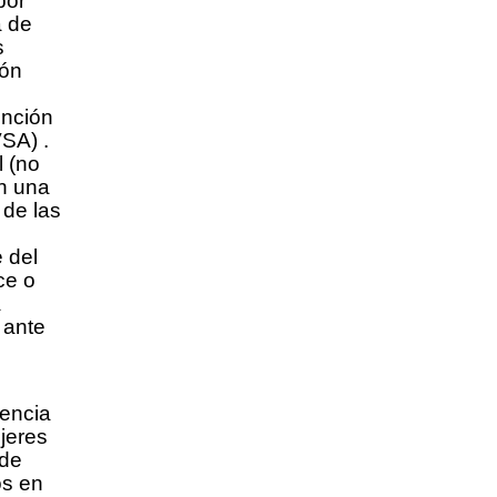
por
a de
s
ión
unción
VSA) .
 (no
on una
 de las
 del
ce o
a
 ante
dencia
jeres
 de
os en