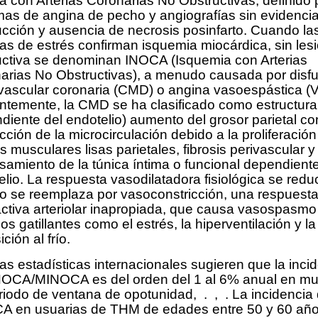
a con Arterias Coronarias No Obstructivas, definido 
mas de angina de pecho y angiografías sin evidenci
ucción y ausencia de necrosis posinfarto. Cuando la
as de estrés confirman isquemia miocárdica, sin les
uctiva se denominan INOCA (Isquemia con Arterias
arias No Obstructivas), a menudo causada por disf
vascular coronaria (CMD) o angina vasoespástica (
ntemente, la CMD se ha clasificado como estructural
diente del endotelio) aumento del grosor parietal c
cción de la microcirculación debido a la proliferación
s musculares lisas parietales, fibrosis perivascular y
samiento de la túnica íntima o funcional dependiente
lio. La respuesta vasodilatadora fisiológica se redu
so se reemplaza por vasoconstricción, una respuest
ctiva arteriolar inapropiada, que causa vasospasmo
os gatillantes como el estrés, la hiperventilación y la
ción al frío.
as estadísticas internacionales sugieren que la inci
OCA/MINOCA es del orden del 1 al 6% anual en mu
riodo de ventana de opotunidad, . , . La incidencia
 en usuarias de THM de edades entre 50 y 60 añ