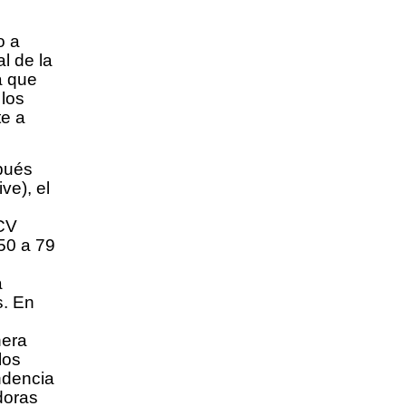
o a
l de la
a que
 los
te a
pués
ve), el
 CV
50 a 79
a
s. En
nera
los
ndencia
doras