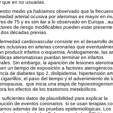
 que en no usuarias.
estro medio ya habíamos observado que la frecuen
medad arterial ocusiva por ateromas es mayor en mu
es de 75 y es sim ilar a lo observado en Europa , a
actores de riesgo modificables pueden estar present
 dos décadas previas.
fermedad cardiovascular consiste en el desarrollo d
nes oclusivas en arterias coronarias que eventualme
n producir infartos o isquemia. Análogamente, las ar
álicas ateromatosas puedan terminar en infartos
rales. Sin embargo, la aparición de lesiones aterom
en un tiempo de exposición a factores aterogénicos
cia de diabetes tipo 2, dislipidemia, hipertensión arte
cigarrillos, el paso del tiempo y el advenimiento de l
nopausia, que inicia una etapa de hipoestrogenis
ra los efectos de los trastornos metabólicos.
 suficientes datos de plausibilidad para explicar la
nución de eventos coronarios si se usan terapias c
genos además de las pruebas epidemiológicas. Los