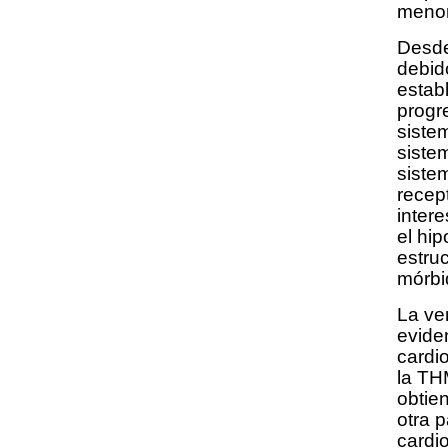
menor
Desde
debido
estab
progr
siste
sistem
sistem
recep
inter
el hi
estru
mórbi
La ve
evide
cardi
la TH
obtie
otra 
cardi