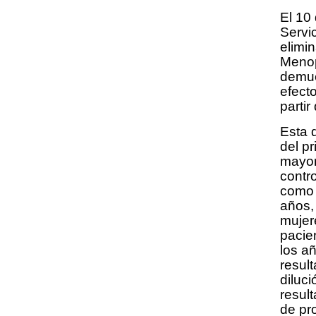
El 10
Servi
elimin
Menop
demue
efect
parti
Esta 
del pr
mayor 
contr
como 
años,
mujer
pacie
los a
resul
diluci
resul
de pr