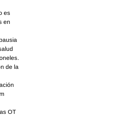
so es
s en
pausia
salud
oneles.
n de la
ación
am
las OT