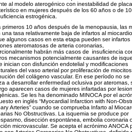
ente al modelo aterogénico con inestabilidad de plac
terístico en mujeres después de los 60 años o de 1
uficiencia estrogénica.
s primeros 10 años después de la menopausia, las 
 una tasa relativamente baja de infartos al miocardio
e algunos casos en esta etapa pueden ser infartos 
iones ateromatosas de arteria coronarias,
rcionalmente habrán más casos de insuficiencia co
tros mecanismos potencialmente causantes de isqu
 inician con disfunción endotelial y modificaciones
turales del vaso arterial por proliferación de miocitos
nución del colágeno vascular. En ese período no se
za a desarrollar enfermedad oclusiva por ateromas, 
go aparecen casos de mujeres infartadas por lesio
génicas. Se les ha denominado MINOCA por el acró
esto en inglés “Myocardial Infarction with Non-Obstr
ary Arteries” cuando se comprueba Infarto al Miocar
arias No Obstructivas. La isquemia se produce por
spasmo, disección espontánea, embolia coronaria 
nción microvascular. Se acepta el acrónimo ANOCA 