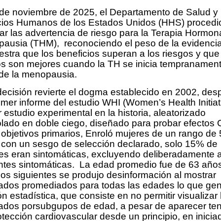
 de noviembre de 2025, el Departamento de Salud y
cios Humanos de los Estados Unidos (HHS) procedi
ar las advertencia de riesgo para la Terapia Hormona
ausia (THM), reconociendo el peso de la evidenci
stra que los beneficios superan a los riesgos y que
os son mejores cuando la TH se inicia tempranamen
r de la menopausia.
decisión revierte el dogma establecido en 2002, des
imer informe del estudio WHI (Women’s Health Initiati
estudio experimental en la historia, aleatorizado
olado en doble ciego, diseñado para probar efectos
objetivos primarios, Enroló mujeres de un rango de 
 con un sesgo de selección declarado, solo 15% de
es eran sintomáticas, excluyendo deliberadamente 
ntes sintomáticas. La edad promedio fue de 63 año
ños siguientes se produjo desinformación al mostrar
tados promediados para todas las edades lo que ge
ón estadística, que consiste en no permitir visualizar 
tados porsubgupos de edad, a pesar de aparecer te
otección cardiovascular desde un principio, en inicia