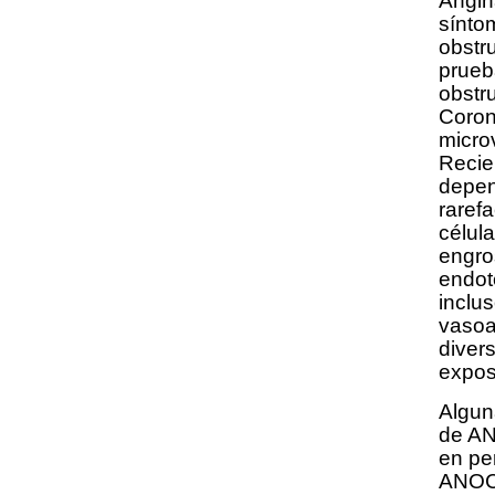
Angin
sínto
obstr
prueb
obstr
Coron
micro
Recie
depen
rarefa
célula
engro
endote
inclu
vasoa
divers
exposi
Algun
de AN
en pe
ANOCA