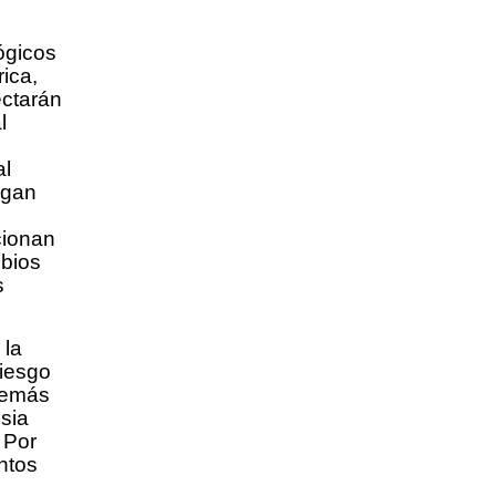
ógicos
ica,
ctarán
l
al
ngan
cionan
mbios
s
 la
riesgo
demás
sia
 Por
ntos