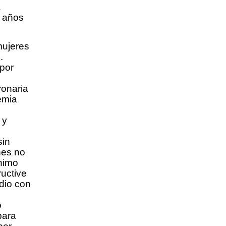
a
0 años
mujeres
.
por
ronaria
emia
 y
sin
nes no
nimo
uctive
dio con
o
para