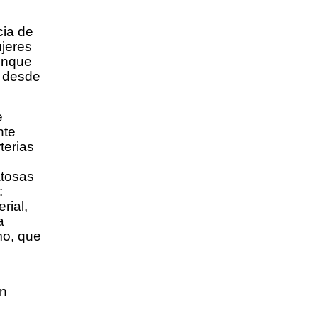
cia de
jeres
unque
e desde
e
nte
terias
atosas
:
rial,
a
mo, que
on