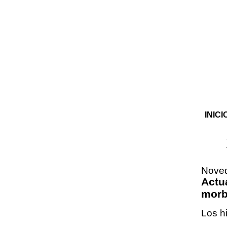
INICI
Noved
Actu
morb
Los h