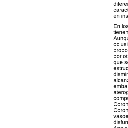
difer
carac
en ins
En lo
tienen
Aunqu
oclus
propo
por o
que se
estruc
dismi
alcan
embar
atero
compu
Coron
Coron
vasoe
disfu