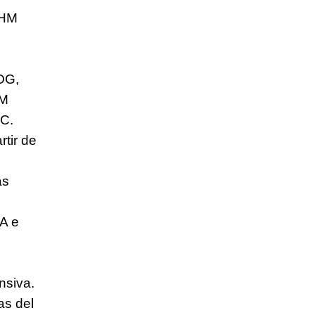
THM
OG,
HM
 C.
rtir de
as
A e
nsiva.
as del