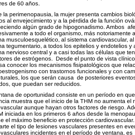
es de 60 años.
 la perimenopausia, la mujer presenta cambios biol
s al envejecimiento y a la pérdida de la función ovár
leciendo algún grado de hipogonadismo. Ambos afe
esivamente a todo el organismo, más notoriamente a
ma musculoesquelético, al sistema cardiovascular, al
a tegumentario, a todos los epitelios y endotelios y 
a nervioso central y a casi todas las células que te
tores de estrógenos. Desde el punto de vista clínico
esa conocer los mecanismos fisipatológicos que rela
poestrogenismo con trastornos funcionales y con ca
cturales, los que serán causa de posteriores evento
dos, que puedan ser reducidos.
ntana de oportunidad consiste en un período en que
ncia muestra que el inicio de la THM no aumenta el 
ovascular aunque hayan otros factores de riesgo. A
M iniciada en los primeros 6 años desde la menopau
ne el máximo beneficio en protección cardiovascular.
parte el tipo de lesiones vasculares presentes en eve
ovasculares incidentes en el período de ventana, es