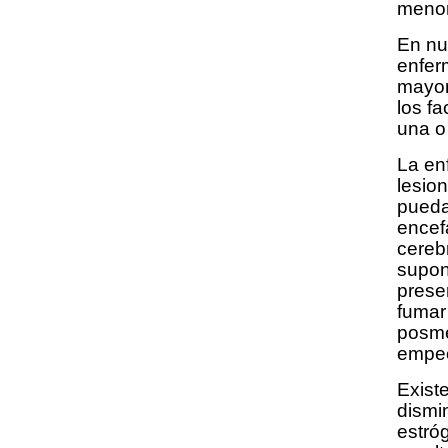
menor
En nu
enfer
mayor
los f
una o
La en
lesio
pueda
encef
cereb
supon
presen
fumar 
posme
empeo
Existe
dismi
estró